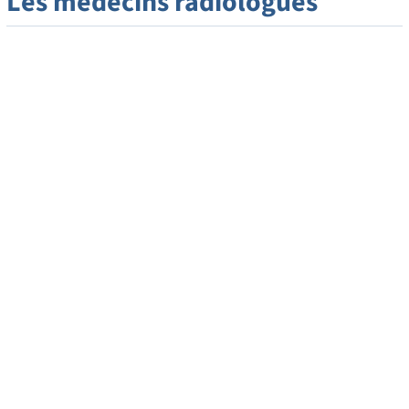
Les médecins radiologues
Dr. Grégoire BORNET