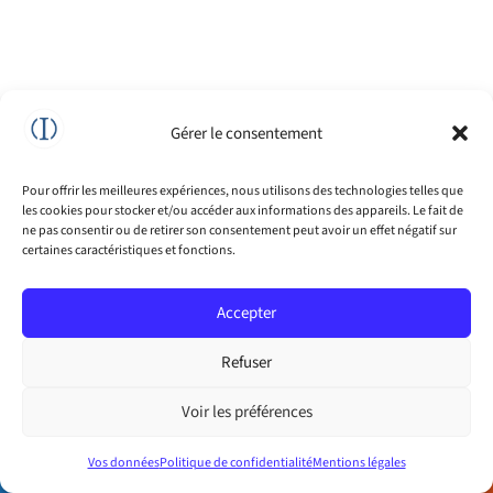
Gérer le consentement
Pour offrir les meilleures expériences, nous utilisons des technologies telles que
les cookies pour stocker et/ou accéder aux informations des appareils. Le fait de
ne pas consentir ou de retirer son consentement peut avoir un effet négatif sur
certaines caractéristiques et fonctions.
Accepter
Refuser
Voir les préférences
Prendre rendez-vous
Prendre rendez-vous
Vos données
Politique de confidentialité
Mentions légales
Karim HOUIMEL
SUR DOCTOLIB
PAR TÉLÉPHONE