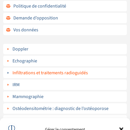
Politique de confidentialité

Demande d’opposition

Vos données

Doppler
E
Echographie
E
Infiltrations et traitements radioguidés
E
IRM
E
Mammographie
E
Ostéodensitométrie : diagnostic de l’ostéoporose
E
Radiographies standard
E
Gérer le consentement