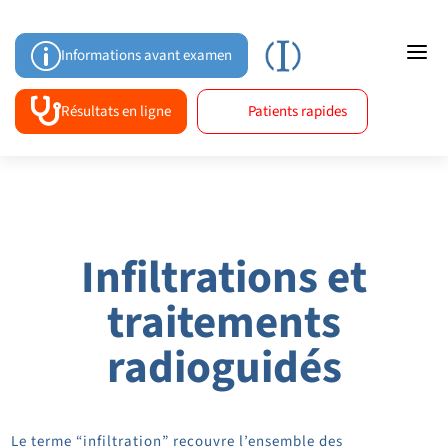
a
p
Informations avant examen

Résultats en ligne
Patients rapides
Infiltrations et
traitements
radioguidés
Le terme “infiltration” recouvre l’ensemble des