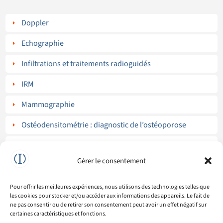
Doppler
E
Echographie
E
Infiltrations et traitements radioguidés
E
IRM
E
Mammographie
E
Ostéodensitométrie : diagnostic de l’ostéoporose
E
Radiographies standard
E
Gérer le consentement
Radiologie interventionnelle
E
Scanner
Pour offrir les meilleures expériences, nous utilisons des technologies telles que
E
les cookies pour stocker et/ou accéder aux informations des appareils. Le fait de
ne pas consentir ou de retirer son consentement peut avoir un effet négatif sur
Dexa Scan
E
certaines caractéristiques et fonctions.