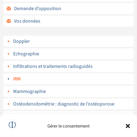
Demande d’opposition

Vos données

Doppler
E
Echographie
E
Infiltrations et traitements radioguidés
E
IRM
E
Mammographie
E
Ostéodensitométrie : diagnostic de l’ostéoporose
E
Radiographies standard
E
Gérer le consentement
Radiologie interventionnelle
E