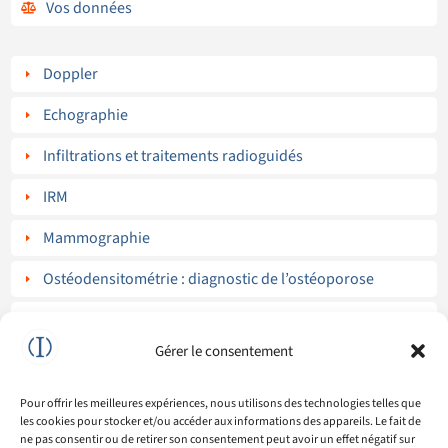
Vos données

Doppler
E
Echographie
E
Infiltrations et traitements radioguidés
E
IRM
E
Mammographie
E
Ostéodensitométrie : diagnostic de l’ostéoporose
E
Radiographies standard
E
Gérer le consentement
Radiologie interventionnelle
E
Scanner
Pour offrir les meilleures expériences, nous utilisons des technologies telles que
E
les cookies pour stocker et/ou accéder aux informations des appareils. Le fait de
ne pas consentir ou de retirer son consentement peut avoir un effet négatif sur
Dexa Scan
E